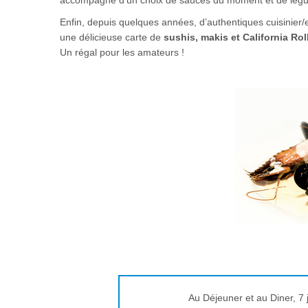
accompagné d'un choix de sauces du moment et de légume
Enfin, depuis quelques années, d’authentiques cuisinier/e
une délicieuse carte de
sushis, makis et California Rol
Un régal pour les amateurs !
Au Déjeuner et au Diner, 7 j