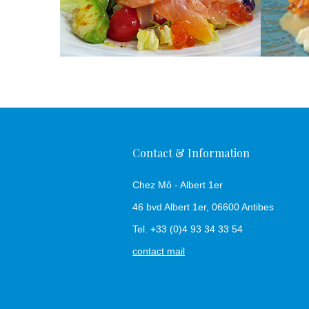
Contact & Information
Chez Mô - Albert 1er
46 bvd Albert 1er, 06600 Antibes
Tel. +33 (0)4 93 34 33 54
contact mail