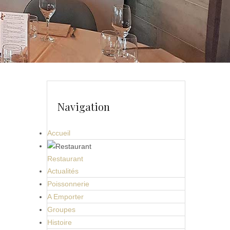
Navigation
Accueil
Restaurant
Actualités
Poissonnerie
A Emporter
Groupes
Histoire