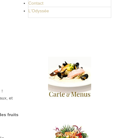
Contact
L'Odyssée
 !
aux, et
es fruits