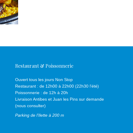
Restaurant & Poissonnerie
Ouvert tous les jours Non Stop
Restaurant : de 12h00 à 22h00 (22h30 l'été)
Poissonnerie : de 12h à 20h
Livraison Antibes et Juan les Pins sur demande
(nous consulter)
Parking de l’Ilette à 200 m