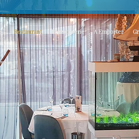
il
Restaurant
Poissonnerie
A Emporter
Gr
yssée