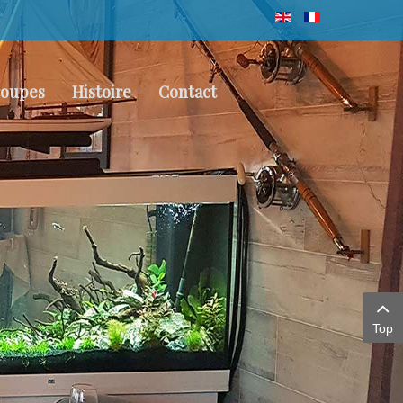
oupes
Histoire
Contact
Top