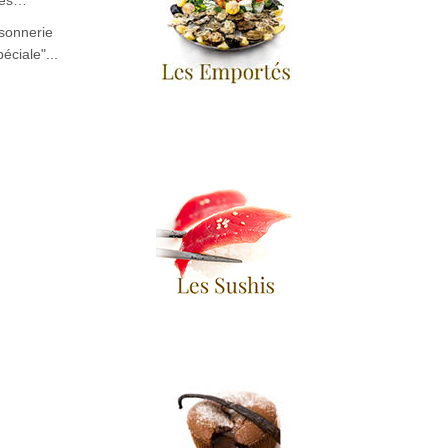
acés…
ssonnerie
éciale"...